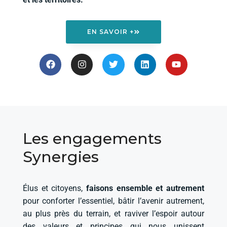
EN SAVOIR +
F
I
T
L
Y
a
n
w
i
o
c
s
i
n
u
e
t
t
k
t
b
a
t
e
u
o
g
e
d
b
o
r
r
i
e
k
a
n
m
Les engagements
Synergies
Élus et citoyens,
faisons ensemble et autrement
pour conforter l’essentiel, bâtir l’avenir autrement,
au plus près du terrain, et raviver l’espoir autour
des valeurs et principes qui nous unissent