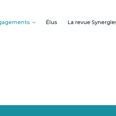
gagements
Élus
La revue Synergie
ion pour nous rassemble