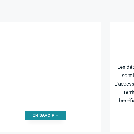
Les dé
sont 
L’accessi
terr
bénéfi
EN SAVOIR +